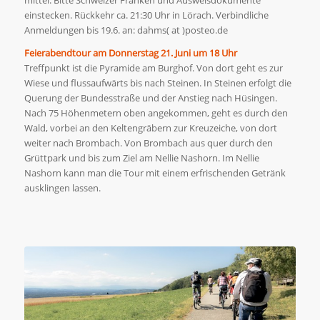
mittel. Bitte Schweizer Franken und Ausweisdokumente
einstecken. Rückkehr ca. 21:30 Uhr in Lörach. Verbindliche
Anmeldungen bis 19.6. an: dahms( at )posteo.de
Feierabendtour am Donnerstag 21. Juni um 18 Uhr
Treffpunkt ist die Pyramide am Burghof. Von dort geht es zur
Wiese und flussaufwärts bis nach Steinen. In Steinen erfolgt die
Querung der Bundesstraße und der Anstieg nach Hüsingen.
Nach 75 Höhenmetern oben angekommen, geht es durch den
Wald, vorbei an den Keltengräbern zur Kreuzeiche, von dort
weiter nach Brombach. Von Brombach aus quer durch den
Grüttpark und bis zum Ziel am Nellie Nashorn. Im Nellie
Nashorn kann man die Tour mit einem erfrischenden Getränk
ausklingen lassen.