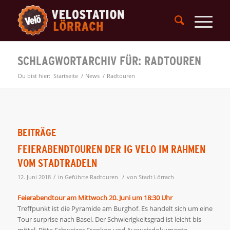
SCHLAGWORTARCHIV FÜR: RADTOUREN
Du bist hier:
Startseite
/
News
/
Radtouren
BEITRÄGE
FEIERABENDTOUREN DER IG VELO IM RAHMEN
VOM STADTRADELN
/
/
12. Juni 2018
in
Geführte Radtouren
von
Stadt Lörrach
Feierabendtour am Mittwoch 20. Juni um 18:30 Uhr
Treffpunkt ist die Pyramide am Burghof. Es handelt sich um eine
Tour surprise nach Basel. Der Schwierigkeitsgrad ist leicht bis